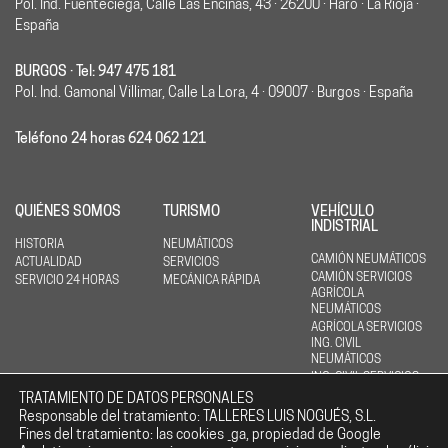
Pol. Ind. Fuenteciega, Calle Las Encinas, 43 · 26200 · Haro · La Rioja ·
España
BURGOS · Tel: 947 475 181
Pol. Ind. Gamonal Villimar, Calle La Lora, 4 · 09007 · Burgos · España
Teléfono 24 horas 624 062 121
QUIÉNES SOMOS
TURISMO
VEHÍCULO
INDISTRIAL
HISTORIA
NEUMÁTICOS
CAMIÓN NEUMÁTICOS
ACTUALIDAD
SERVICIOS
CAMIÓN SERVICIOS
SERVICIO 24 HORAS
MECÁNICA RÁPIDA
AGRÍCOLA
NEUMÁTICOS
AGRÍCOLA SERVICIOS
ING. CIVIL
NEUMÁTICOS
ING. CIVIL SERVICIOS
CONJUNTOS
TRATAMIENTO DE DATOS PERSONALES
MONTADOS
Responsable del tratamiento: TALLERES LUIS NOGUÉS, S.L.
Fines del tratamiento: las cookies _ga, propiedad de Google